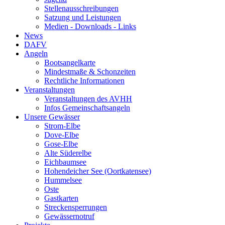
Stellenausschreibungen
Satzung und Leistungen
Medien - Downloads - Links
News
DAFV
Angeln
Bootsangelkarte
Mindestmaße & Schonzeiten
Rechtliche Informationen
Veranstaltungen
Veranstaltungen des AVHH
Infos Gemeinschaftsangeln
Unsere Gewässer
Strom-Elbe
Dove-Elbe
Gose-Elbe
Alte Süderelbe
Eichbaumsee
Hohendeicher See (Oortkatensee)
Hummelsee
Oste
Gastkarten
Streckensperrungen
Gewässernotruf