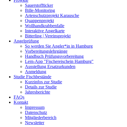
Projekte
Sauerstoffticker
Bille-Monitoring
Artenschutzprojekt Karausche
Quappenprojekt
Wollhandkrabbenfalle
Interaktive Angelkarte
Bitterling | Vereinsprojekt
Angelprüfung
So werden Sie Angler*in in Hamburg
Vorbereitungslehrgänge
Handbuch Prüfungsvorbereitung
Lern-App "Fischereischein Hamburg"
Ausstellung Ersatzurkunden
Anmeldung
Studie Fischbestände
Kurzinfos zur Studie
Details zur Studie
Jahresberichte
FAQs
Kontakt
Impressum
Datenschutz
Mitgliederbereich
Newsletter