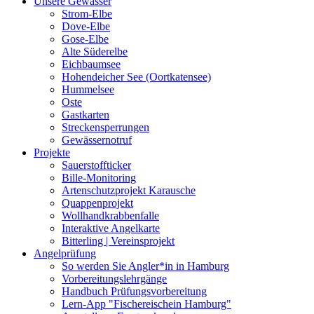
Unsere Gewässer
Strom-Elbe
Dove-Elbe
Gose-Elbe
Alte Süderelbe
Eichbaumsee
Hohendeicher See (Oortkatensee)
Hummelsee
Oste
Gastkarten
Streckensperrungen
Gewässernotruf
Projekte
Sauerstoffticker
Bille-Monitoring
Artenschutzprojekt Karausche
Quappenprojekt
Wollhandkrabbenfalle
Interaktive Angelkarte
Bitterling | Vereinsprojekt
Angelprüfung
So werden Sie Angler*in in Hamburg
Vorbereitungslehrgänge
Handbuch Prüfungsvorbereitung
Lern-App "Fischereischein Hamburg"