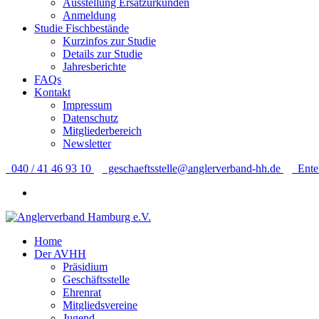
Ausstellung Ersatzurkunden
Anmeldung
Studie Fischbestände
Kurzinfos zur Studie
Details zur Studie
Jahresberichte
FAQs
Kontakt
Impressum
Datenschutz
Mitgliederbereich
Newsletter
040 / 41 46 93 10
geschaeftsstelle@anglerverband-hh.de
Ente
Home
Der AVHH
Präsidium
Geschäftsstelle
Ehrenrat
Mitgliedsvereine
Jugend