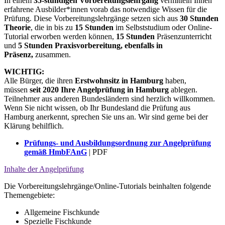
In einem
35-stündigen Vorbereitungslehrgang
vermitteln Ihnen
erfahrene Ausbilder*innen vorab das notwendige Wissen für die
Prüfung. Diese Vorbereitungslehrgänge setzen sich aus
30 Stunden
Theorie
, die in bis zu
15 Stunden
im Selbststudium oder Online-
Tutorial erworben werden können,
15 Stunden
Präsenzunterricht
und
5 Stunden Praxisvorbereitung,
ebenfalls in
Präsenz,
zusammen.
WICHTIG:
Alle Bürger, die ihren
Erstwohnsitz in Hamburg
haben,
müssen
seit 2020 Ihre Angelprüfung in Hamburg
ablegen.
Teilnehmer aus anderen Bundesländern sind herzlich willkommen.
Wenn Sie nicht wissen, ob Ihr Bundesland die Prüfung aus
Hamburg anerkennt, sprechen Sie uns an. Wir sind gerne bei der
Klärung behilflich.
Prüfungs- und Ausbildungsordnung zur Angelprüfung
gemäß HmbFAnG
| PDF
Inhalte der Angelprüfung
Die Vorbereitungslehrgänge/Online-Tutorials beinhalten folgende
Themengebiete:
Allgemeine Fischkunde
Spezielle Fischkunde