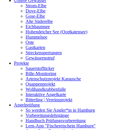
Unsere Gewässer
Strom-Elbe
Dove-Elbe
Gose-Elbe
Alte Süderelbe
Eichbaumsee
Hohendeicher See (Oortkatensee)
Hummelsee
Oste
Gastkarten
Streckensperrungen
Gewässernotruf
Projekte
Sauerstoffticker
Bille-Monitoring
Artenschutzprojekt Karausche
Quappenprojekt
Wollhandkrabbenfalle
Interaktive Angelkarte
Bitterling | Vereinsprojekt
Angelprüfung
So werden Sie Angler*in in Hamburg
Vorbereitungslehrgänge
Handbuch Prüfungsvorbereitung
Lern-App "Fischereischein Hamburg"