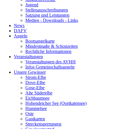
Jugend
Stellenausschreibungen
Satzung und Leistungen
Medien - Downloads - Links
News
DAFV
Angeln
Bootsangelkarte
Mindestmaße & Schonzeiten
Rechtliche Informationen
Veranstaltungen
Veranstaltungen des AVHH
Infos Gemeinschaftsangeln
Unsere Gewässer
Strom-Elbe
Dove-Elbe
Gose-Elbe
Alte Süderelbe
Eichbaumsee
Hohendeicher See (Oortkatensee)
Hummelsee
Oste
Gastkarten
Streckensperrungen