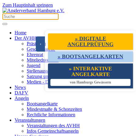
Zum Hauptinhalt springen
Home
Der AVHH
» DIGITALE
Präsidium
‹
ANGELPRÜFUNG
Geschäftsstelle
Ehrenrat
» BOOTSANGELKARTEN
Mitgliedsvereine
Jugend
» INTERAKTIVE
Stellenausschreibungen
ANGELKARTE
Satzung und Leistungen
Medien - Downloads - Links
von Hamburgs Gewässern
News
DAFV
Angeln
Bootsangelkarte
Mindestmaße & Schonzeiten
Rechtliche Informationen
Veranstaltungen
Veranstaltungen des AVHH
Infos Gemeinschaftsangeln