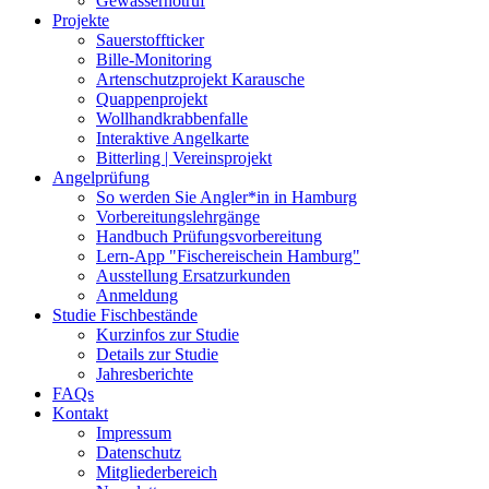
Gewässernotruf
Projekte
Sauerstoffticker
Bille-Monitoring
Artenschutzprojekt Karausche
Quappenprojekt
Wollhandkrabbenfalle
Interaktive Angelkarte
Bitterling | Vereinsprojekt
Angelprüfung
So werden Sie Angler*in in Hamburg
Vorbereitungslehrgänge
Handbuch Prüfungsvorbereitung
Lern-App "Fischereischein Hamburg"
Ausstellung Ersatzurkunden
Anmeldung
Studie Fischbestände
Kurzinfos zur Studie
Details zur Studie
Jahresberichte
FAQs
Kontakt
Impressum
Datenschutz
Mitgliederbereich