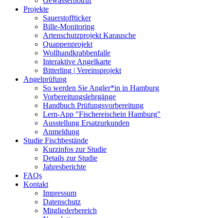
Gewässernotruf
Projekte
Sauerstoffticker
Bille-Monitoring
Artenschutzprojekt Karausche
Quappenprojekt
Wollhandkrabbenfalle
Interaktive Angelkarte
Bitterling | Vereinsprojekt
Angelprüfung
So werden Sie Angler*in in Hamburg
Vorbereitungslehrgänge
Handbuch Prüfungsvorbereitung
Lern-App "Fischereischein Hamburg"
Ausstellung Ersatzurkunden
Anmeldung
Studie Fischbestände
Kurzinfos zur Studie
Details zur Studie
Jahresberichte
FAQs
Kontakt
Impressum
Datenschutz
Mitgliederbereich