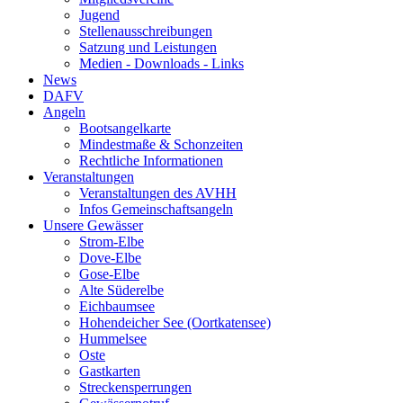
Jugend
Stellenausschreibungen
Satzung und Leistungen
Medien - Downloads - Links
News
DAFV
Angeln
Bootsangelkarte
Mindestmaße & Schonzeiten
Rechtliche Informationen
Veranstaltungen
Veranstaltungen des AVHH
Infos Gemeinschaftsangeln
Unsere Gewässer
Strom-Elbe
Dove-Elbe
Gose-Elbe
Alte Süderelbe
Eichbaumsee
Hohendeicher See (Oortkatensee)
Hummelsee
Oste
Gastkarten
Streckensperrungen