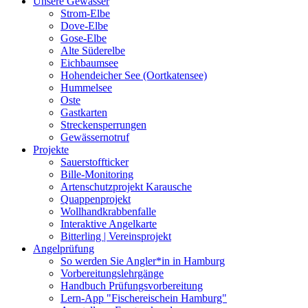
Unsere Gewässer
Strom-Elbe
Dove-Elbe
Gose-Elbe
Alte Süderelbe
Eichbaumsee
Hohendeicher See (Oortkatensee)
Hummelsee
Oste
Gastkarten
Streckensperrungen
Gewässernotruf
Projekte
Sauerstoffticker
Bille-Monitoring
Artenschutzprojekt Karausche
Quappenprojekt
Wollhandkrabbenfalle
Interaktive Angelkarte
Bitterling | Vereinsprojekt
Angelprüfung
So werden Sie Angler*in in Hamburg
Vorbereitungslehrgänge
Handbuch Prüfungsvorbereitung
Lern-App "Fischereischein Hamburg"