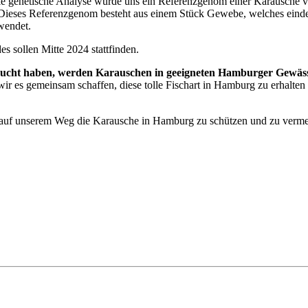
 genetische Analyse wurde uns ein Referenzgenom einer Karausche v
. Dieses Referenzgenom besteht aus einem Stück Gewebe, welches ein
wendet.
sollen Mitte 2024 stattfinden.
hzucht haben, werden Karauschen in geeigneten Hamburger Gewäss
ir es gemeinsam schaffen, diese tolle Fischart in Hamburg zu erhalte
 auf unserem Weg die Karausche in Hamburg zu schützen und zu vermeh