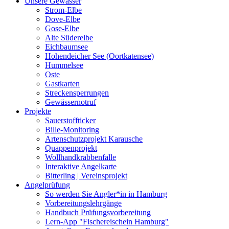
Unsere Gewässer
Strom-Elbe
Dove-Elbe
Gose-Elbe
Alte Süderelbe
Eichbaumsee
Hohendeicher See (Oortkatensee)
Hummelsee
Oste
Gastkarten
Streckensperrungen
Gewässernotruf
Projekte
Sauerstoffticker
Bille-Monitoring
Artenschutzprojekt Karausche
Quappenprojekt
Wollhandkrabbenfalle
Interaktive Angelkarte
Bitterling | Vereinsprojekt
Angelprüfung
So werden Sie Angler*in in Hamburg
Vorbereitungslehrgänge
Handbuch Prüfungsvorbereitung
Lern-App "Fischereischein Hamburg"