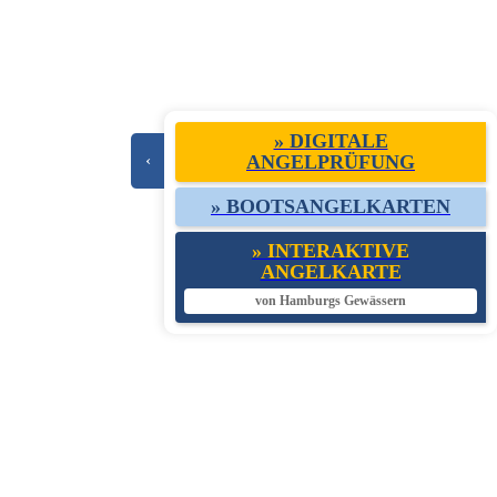
» DIGITALE
‹
ANGELPRÜFUNG
» BOOTSANGELKARTEN
» INTERAKTIVE
ANGELKARTE
von Hamburgs Gewässern