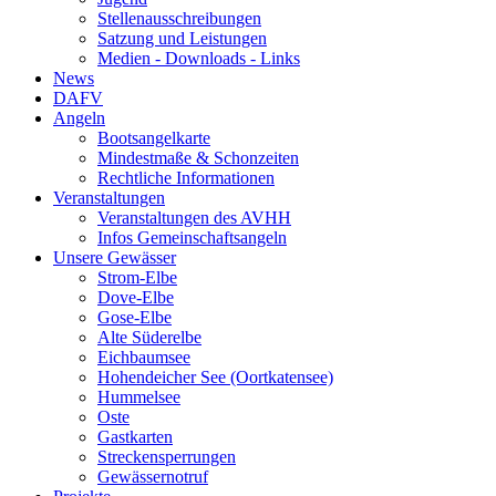
Stellenausschreibungen
Satzung und Leistungen
Medien - Downloads - Links
News
DAFV
Angeln
Bootsangelkarte
Mindestmaße & Schonzeiten
Rechtliche Informationen
Veranstaltungen
Veranstaltungen des AVHH
Infos Gemeinschaftsangeln
Unsere Gewässer
Strom-Elbe
Dove-Elbe
Gose-Elbe
Alte Süderelbe
Eichbaumsee
Hohendeicher See (Oortkatensee)
Hummelsee
Oste
Gastkarten
Streckensperrungen
Gewässernotruf