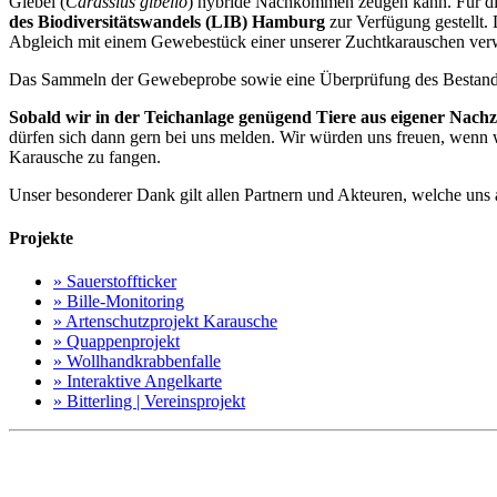
Giebel (
Carassius gibelio
) hybride Nachkommen zeugen kann. Für die
des Biodiversitätswandels (LIB) Hamburg
zur Verfügung gestellt
Abgleich mit einem Gewebestück einer unserer Zuchtkarauschen ver
Das Sammeln der Gewebeprobe sowie eine Überprüfung des Bestandes 
Sobald wir in der Teichanlage genügend Tiere aus eigener Nac
dürfen sich dann gern bei uns melden. Wir würden uns freuen, wenn w
Karausche zu fangen.
Unser besonderer Dank gilt allen Partnern und Akteuren, welche uns
Projekte
» Sauerstoffticker
» Bille-Monitoring
» Artenschutzprojekt Karausche
» Quappenprojekt
» Wollhandkrabbenfalle
» Interaktive Angelkarte
» Bitterling | Vereinsprojekt