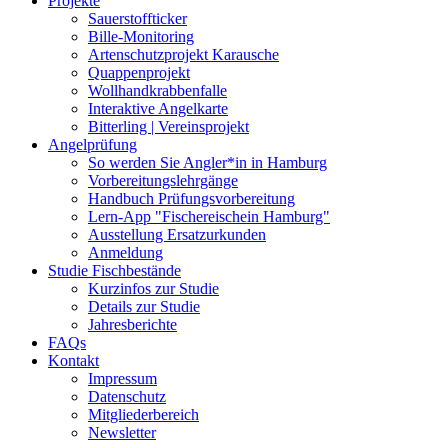
Projekte
Sauerstoffticker
Bille-Monitoring
Artenschutzprojekt Karausche
Quappenprojekt
Wollhandkrabbenfalle
Interaktive Angelkarte
Bitterling | Vereinsprojekt
Angelprüfung
So werden Sie Angler*in in Hamburg
Vorbereitungslehrgänge
Handbuch Prüfungsvorbereitung
Lern-App "Fischereischein Hamburg"
Ausstellung Ersatzurkunden
Anmeldung
Studie Fischbestände
Kurzinfos zur Studie
Details zur Studie
Jahresberichte
FAQs
Kontakt
Impressum
Datenschutz
Mitgliederbereich
Newsletter