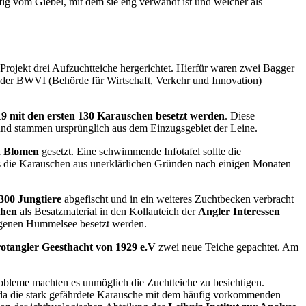
ig vom Giebel, mit dem sie eng verwandt ist und welcher als
Projekt drei Aufzuchtteiche hergerichtet. Hierfür waren zwei Bagger
i der BWVI (Behörde für Wirtschaft, Verkehr und Innovation)
19 mit den ersten 130 Karauschen besetzt werden
. Diese
 und stammen ursprünglich aus dem Einzugsgebiet der Leine.
n Blomen
gesetzt. Eine schwimmende Infotafel sollte die
ass die Karauschen aus unerklärlichen Gründen nach einigen Monaten
300 Jungtiere
abgefischt und in ein weiteres Zuchtbecken verbracht
chen
als Besatzmaterial in den Kollauteich der
Angler Interessen
igenen Hummelsee besetzt werden.
otangler Geesthacht von 1929 e.V
zwei neue Teiche gepachtet. Am
obleme machten es unmöglich die Zuchtteiche zu besichtigen.
, da die stark gefährdete Karausche mit dem häufig vorkommenden