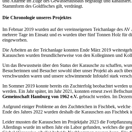
und Altarme im Zuge des Gewässerausbaus begradigt und kanalisiert.
Stammform des Goldfisches gilt, verdrängt.
Die Chronologie unseres Projektes
Im Februar 2019 wurden auf der vereinseigenen Teichanlage des AV Al
mehrere Tage im Einsatz und es wurden über fünf Tonnen Holz für di
eingeworben.
Die Arbeiten an der Teichanlage konnten Ende März 2019 weitestge
Karauschen wurden freundlicherweise von den Kolleginnen und Kol
Um das Bewusstsein über den Status der Karausche zu schaffen, wur
Besucherinnen und Besucher sowohl über unser Projekt als auch über 
verschwunden waren und unsere schwimmende Infotafel stark versch
Im Sommer 2019 konnte bereits ein Zuchterfolg beobachtet werden un
werden. Ein Jahr später, im Jahr 2021, konnten erneut zwei Befisch
Gemeinschaft Hamburg von 1962 e.V.
gebracht werden. Im Dezemb
Aufgrund einiger Probleme an den Zuchtteichen in Fischbek, welche
Ende des Jahres 2022 wurden deshalb die Karauschen aus Fischbek in
Leider mussten die Karauschen im Projektjahr 2023 die Fortpflanzun
Allerdings wurde im selben Jahr ein Labor gefunden, welches die ge