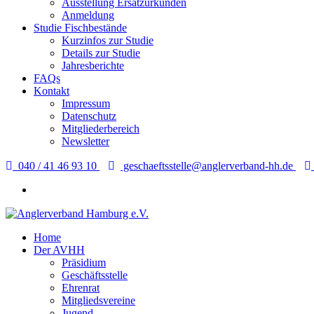
Ausstellung Ersatzurkunden
Anmeldung
Studie Fischbestände
Kurzinfos zur Studie
Details zur Studie
Jahresberichte
FAQs
Kontakt
Impressum
Datenschutz
Mitgliederbereich
Newsletter
040 / 41 46 93 10
geschaeftsstelle@anglerverband-hh.de
Home
Der AVHH
Präsidium
Geschäftsstelle
Ehrenrat
Mitgliedsvereine
Jugend