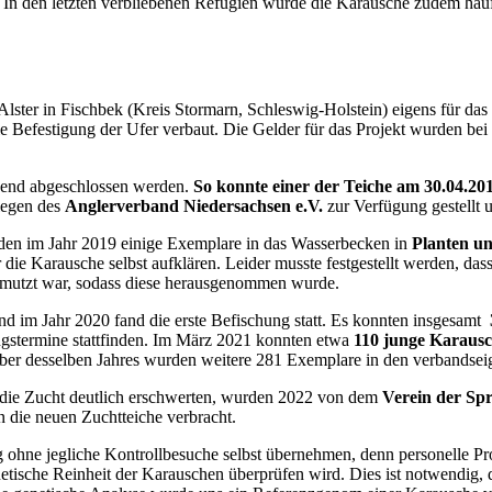
 In den letzten verbliebenen Refugien wurde die Karausche zudem häuf
ster in Fischbek (Kreis Stormarn, Schleswig-Holstein) eigens für das 
e Befestigung der Ufer verbaut. Die Gelder für das Projekt wurden be
hend abgeschlossen werden.
So konnte einer der Teiche am 30.04.20
legen des
Anglerverband Niedersachsen e.V.
zur Verfügung gestellt
den im Jahr 2019 einige Exemplare in das Wasserbecken in
Planten u
die Karausche selbst aufklären. Leider musste festgestellt werden, d
mutzt war, sodass diese herausgenommen wurde.
d im Jahr 2020 fand die erste Befischung statt. Es konnten insgesamt
ungstermine stattfinden. Im März 2021 konnten etwa
110 junge Karaus
er desselben Jahres wurden weitere 281 Exemplare in den verbandse
 die Zucht deutlich erschwerten, wurden 2022 von dem
Verein der Spr
 die neuen Zuchtteiche verbracht.
g ohne jegliche Kontrollbesuche selbst übernehmen, denn personelle Pr
netische Reinheit der Karauschen überprüfen wird. Dies ist notwendig